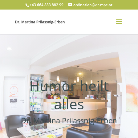
+43 664 883 882 99
ordination@dr-mpe.at
Humor heilt
alles
Dr. Martina Prilassnig-Erben